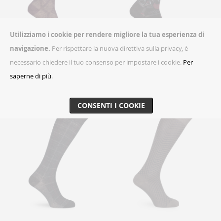
Utilizziamo i cookie per rendere migliore la tua esperienza di
navigazione.
Per rispettare la nuova direttiva sulla privacy, è
6 colori
6 colori
necessario chiedere il tuo consenso per impostare i cookie.
Per
Persian Argyle
Elegant Rose
saperne di più
.
Lana
Cotone
CONSENTI I COOKIE