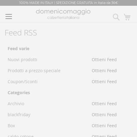
Salta
al
Cerca
Ca
contenuto
Feed RSS
Feed
Feed varie
Nuovi prodotti
Ottieni Feed
Prodotti a prezzo speciale
Ottieni Feed
Coupon/Sconti
Ottieni Feed
Categories
Archivio
Ottieni Feed
blackfriday
Ottieni Feed
Box
Ottieni Feed
caldo cotone
Ottieni Feed